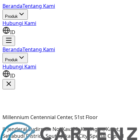
Beranda
Tentang Kami
Produk
Hubungi Kami
ID
Beranda
Tentang Kami
Produk
Hubungi Kami
ID
Millennium Centennial Center, 51st Floor
Jl. Jenderal Sudirman No. Kav. 25, Kuningan, Karet,
Setiabudi District, South Jakarta City, Special Capital