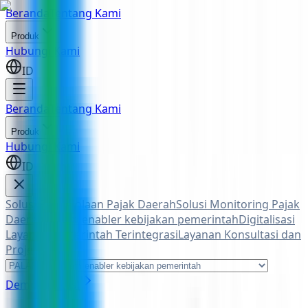
Beranda
Tentang Kami
Produk
Hubungi Kami
ID
Beranda
Tentang Kami
Produk
Hubungi Kami
ID
Solusi Pengelolaan Pajak Daerah
Solusi Monitoring Pajak
Daerah
Sistem enabler kebijakan pemerintah
Digitalisasi
Layanan Pemerintah Terintegrasi
Layanan Konsultasi dan
Project
Demo Aplikasi