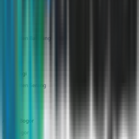
BDS
Kabupaten Bandung
Serba Digi
Kabupaten Serang
Asinan Bogor
Kota Bogor