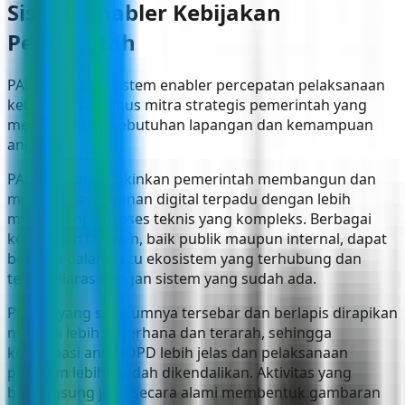
Sistem Enabler Kebijakan
Pemerintah
PALAPA adalah sistem enabler percepatan pelaksanaan
kebijakan sekaligus mitra strategis pemerintah yang
menyesuaikan kebutuhan lapangan dan kemampuan
anggaran.
PALAPA memungkinkan pemerintah membangun dan
menjalankan layanan digital terpadu dengan lebih
mudah tanpa proses teknis yang kompleks. Berbagai
kebutuhan layanan, baik publik maupun internal, dapat
berjalan dalam satu ekosistem yang terhubung dan
tetap selaras dengan sistem yang sudah ada.
Proses yang sebelumnya tersebar dan berlapis dirapikan
menjadi lebih sederhana dan terarah, sehingga
koordinasi antar OPD lebih jelas dan pelaksanaan
program lebih mudah dikendalikan. Aktivitas yang
berlangsung juga secara alami membentuk gambaran