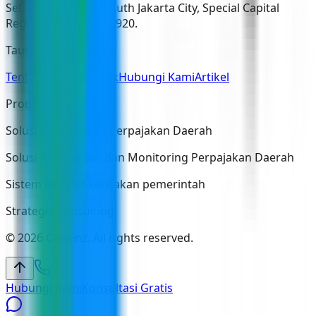
Setiabudi District, South Jakarta City, Special Capital
Region of Jakarta, 12920.
Tautan
Tentang Kami
Produk
Hubungi Kami
Artikel
Produk
Solusi Pengelolaan Perpajakan Daerah
Solusi Perekaman dan Monitoring Perpajakan Daerah
Sistem enabler kebijakan pemerintah
Strategic Consulting
© 2026 Cartenz. All rights reserved.
Hubungi Kami
Konsultasi Gratis