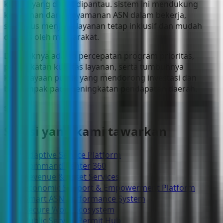
kinerja yang dapat dipantau. sistem ini mendukung
keamanan dan kenyamanan ASN dalam bekerja,
sekaligus menjaga layanan tetap inklusif dan mudah
diakses oleh masyarakat.
Dampaknya adalah percepatan program prioritas,
peningkatan kualitas layanan, serta tumbuhnya
kepercayaan publik yang mendorong investasi dan
berdampak pada peningkatan pendapatan daerah.
solusi
Solusi yang kami tawarkan
Adaptive Service Platform
Command Center 360
Revenue & Asset Services
Economic Support & Empowerment Platform
Smart ASN Performance System
Secure Work Ecosystem
Public Service Permit Hub