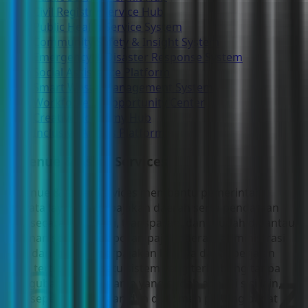
Civil Registry Service Hub
Public Health Service System
Community Safety & Insight System
Emergency & Disaster Response System
Social Assistance Platform
Smart Waste Management System
Workforce & Opportunity Center
Creative Economy Hub
Inclusive Access Platform
Revenue & Asset Services
Revenue & Asset Services membantu pemerintah
menata layanan perpajakan daerah serta pendataan
aset secara lebih rapi, transparan, dan mudah dipantau.
Layanan seperti pelaporan pajak daerah, administrasi
PBB, dan layanan perpajakan lainnya dapat berjalan
lebih tertib dalam satu sistem yang terhubung tanpa
mengubah sistem utama yang sudah ada. Di sisi lain,
aset seperti kendaraan dan dokumen penting dapat