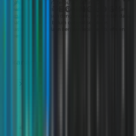
terdokumentasi secara terpusat, sehingga
memudahkan penelusuran dan pengawasan. Dengan
informasi yang tersusun dengan baik, pemerintah dapat
melihat potensi yang belum optimal sekaligus
memastikan pengelolaan berjalan lebih tertib, efisien,
dan berkelanjutan.
Klien
Rekanan
4.5/5
Citigov
Nasional